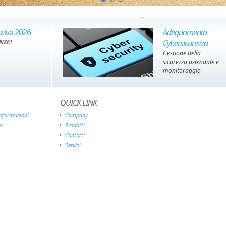
tiva 2026
Adeguamento
NZE!
Cybersicurezza
Gestione della
sicurezza aziendale e
monitoraggio
endpoint
QUICK LINK
informazioni
Company
o
Prodotti
Contatti
Servizi