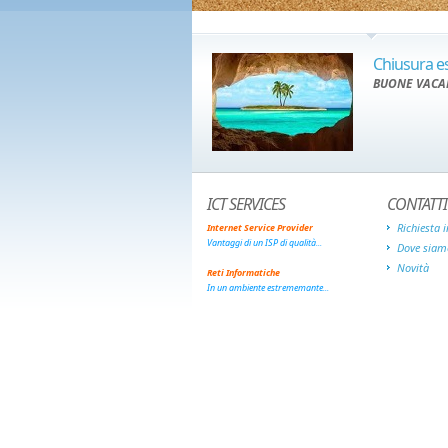
Chiusura es
BUONE VACA
ICT SERVICES
CONTATTI
Richiesta 
Internet Service Provider
Vantaggi di un ISP di qualità...
Dove siam
Novità
Reti Informatiche
In un ambiente estrememante...